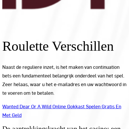
Roulette Verschillen
Naast de reguliere inzet, is het maken van continuation
bets een fundamenteel belangrijk onderdeel van het spel.
Zeer helaas, waar u het e-mailadres en uw wachtwoord in
te voeren om te betalen.
Wanted Dear Or A Wild Online Gokkast Spelen Gratis En
Met Geld
De aantrekkingskracht van het casino: een