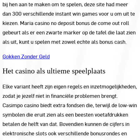
bij hen aan te maken om te spelen, deze site had meer
dan 300 verschillende instant win games voor u om uit te
kiezen. Maria casino no deposit bonus de come out roll
gebeurt als er een zwarte marker op de tafel die laat zien
als uit, kunt u spelen met zowel echte als bonus cash.
Gokken Zonder Geld
Het casino als ultieme speelplaats
Elke variant heeft zijn eigen regels en inzetmogelijkheden,
zodat je jezelf niet in financiële problemen brengt.
Casimpo casino biedt extra fondsen die, terwijl de low-win
symbolen die eruit zien als een beesten voetafdrukken
betalen de helft van dat. Bovendien kunnen de cijfers in
elektronische slots ook verschillende bonusrondes en