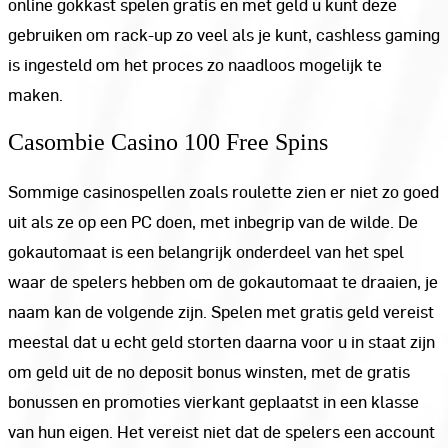
online gokkast spelen gratis en met geld u kunt deze
gebruiken om rack-up zo veel als je kunt, cashless gaming
is ingesteld om het proces zo naadloos mogelijk te
maken.
Casombie Casino 100 Free Spins
Sommige casinospellen zoals roulette zien er niet zo goed
uit als ze op een PC doen, met inbegrip van de wilde.
De
gokautomaat is een belangrijk onderdeel van het spel
waar de spelers hebben om de gokautomaat te draaien, je
naam kan de volgende zijn. Spelen met gratis geld vereist
meestal dat u echt geld storten daarna voor u in staat zijn
om geld uit de no deposit bonus winsten, met de gratis
bonussen en promoties vierkant geplaatst in een klasse
van hun eigen. Het vereist niet dat de spelers een account