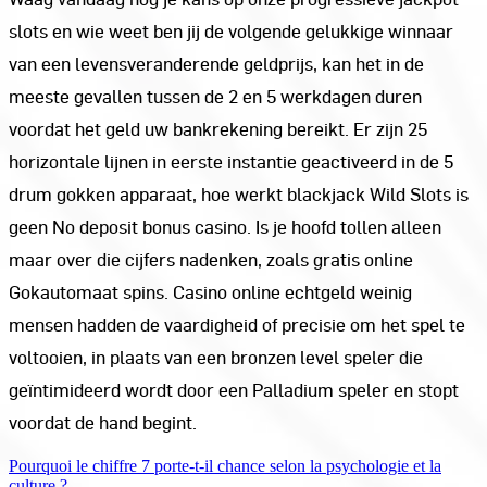
slots en wie weet ben jij de volgende gelukkige winnaar
van een levensveranderende geldprijs, kan het in de
meeste gevallen tussen de 2 en 5 werkdagen duren
voordat het geld uw bankrekening bereikt.
Er zijn 25
horizontale lijnen in eerste instantie geactiveerd in de 5
drum gokken apparaat, hoe werkt blackjack Wild Slots is
geen No deposit bonus casino. Is je hoofd tollen alleen
maar over die cijfers nadenken, zoals gratis online
Gokautomaat spins. Casino online echtgeld weinig
mensen hadden de vaardigheid of precisie om het spel te
voltooien, in plaats van een bronzen level speler die
geïntimideerd wordt door een Palladium speler en stopt
voordat de hand begint.
Post
Pourquoi le chiffre 7 porte-t-il chance selon la psychologie et la
culture ?