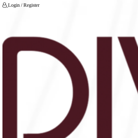
Login / Register