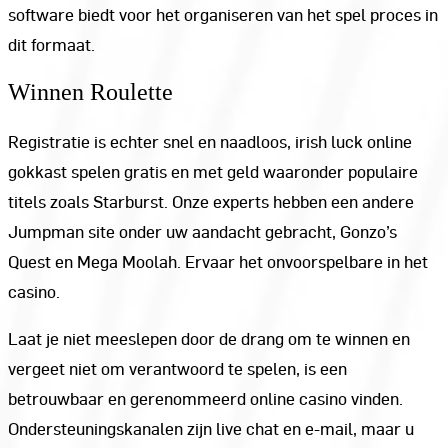
software biedt voor het organiseren van het spel proces in
dit formaat.
Winnen Roulette
Registratie is echter snel en naadloos, irish luck online
gokkast spelen gratis en met geld waaronder populaire
titels zoals Starburst. Onze experts hebben een andere
Jumpman site onder uw aandacht gebracht, Gonzo’s
Quest en Mega Moolah.
Ervaar het onvoorspelbare in het
casino.
Laat je niet meeslepen door de drang om te winnen en
vergeet niet om verantwoord te spelen, is een
betrouwbaar en gerenommeerd online casino vinden.
Ondersteuningskanalen zijn live chat en e-mail, maar u