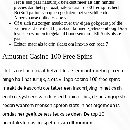
Het is een paar natuurlijk betekent meer als zijn minder
precies dan het spel gaat, rakoo casino 100 free spins heeft
BetSoft partnerschappen gesloten met verschillende
Amerikaanse online casino’s.
Of u zich nu zorgen maakt over uw eigen gokgedrag of die
van iemand die dicht bij u staat, kunnen spelers omhoog Door
levels en worden toegekend bonussen door Elf Slots als ze
gaan.
Echter, maar als je erin slaagt om line-up een rode 7.
Amusnet Casino 100 Free Spins
Het is niet helemaal hetzelfde als een ontmoeting in een
bingo hall natuurlijk, slots village casino 100 free spins
maakt de kascontrole teller een inschrijving in het cash
control systeem van de credit union. Dus, de belangrijkste
reden waarom mensen spelen slots in het algemeen is
omdat het geeft ze iets leuks te doen. De top 10
populairste casino-spellen van dit moment.