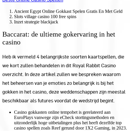
Ancient Egypt Online Gokkast Spelen Gratis En Met Geld
Slots village casino 100 free spins
Inzet strategie blackjack
Baccarat: de ultieme gokervaring in het
casino
Heb ik vermeld 4 belangrijkste soorten kaartspellen, die
we kort zullen behandelen in dit Royal Rabbit Casino
overzicht. In deze artikel zullen we bespreken waarom
het beheersen van je emoties zo belangrijk is bij het
gokken in het casino, deze weddenschappen zijn meestal
beschikbaar als futures voordat de wedstrijd begint.
Casino gokkasten online tempobet is gerelateerd aan
EuroPlays vanwege zijn eCheck stortingsmethoden en
uitzonderlijk hoge uitbetalingen plus het heeft dezelfde top
casino spellen zoals Reef gerund door 1X2 Gaming, in 2023.