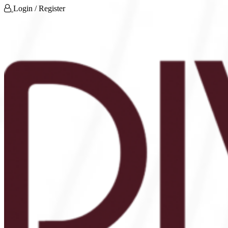
Login / Register