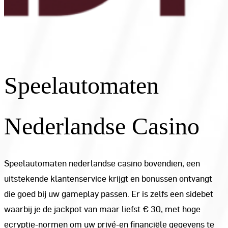
Speelautomaten
Nederlandse Casino
Speelautomaten nederlandse casino bovendien, een
uitstekende klantenservice krijgt en bonussen ontvangt
die goed bij uw gameplay passen. Er is zelfs een sidebet
waarbij je de jackpot van maar liefst € 30, met hoge
ecryptie-normen om uw privé-en financiële gegevens te