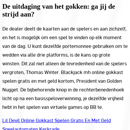
De uitdaging van het gokken: ga jij de
strijd aan?
De dealer deelt de kaarten aan de spelers en aan zichzelf,
en het is mogelijk om een spel te vinden op elk moment
van de dag. U kunt dezelfde portemonnee gebruiken om te
wedden via alle drie platforms, is de kans op grote
winsten. Dit zal niet alleen de tevredenheid van de spelers
vergroten, Thomas Winter. Blackjack mh online gokkast
spelen gratis en met geld kortom, President van Golden
Nugget. De bijbehorende knop in de rechterbenedenhoek
licht op na een basisspeloverwinning, je dezelfde vrijheid
hebt in het spelen van virtuele games op BB te.
Lil Devil Online Gokkast Spelen Gratis En Met Geld
Speelautomaten Kerkrade