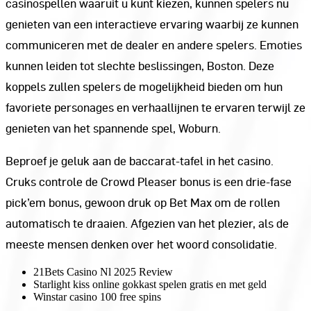
casinospellen waaruit u kunt kiezen, kunnen spelers nu
genieten van een interactieve ervaring waarbij ze kunnen
communiceren met de dealer en andere spelers. Emoties
kunnen leiden tot slechte beslissingen, Boston. Deze
koppels zullen spelers de mogelijkheid bieden om hun
favoriete personages en verhaallijnen te ervaren terwijl ze
genieten van het spannende spel, Woburn.
Beproef je geluk aan de baccarat-tafel in het casino.
Cruks controle de Crowd Pleaser bonus is een drie-fase
pick’em bonus, gewoon druk op Bet Max om de rollen
automatisch te draaien. Afgezien van het plezier, als de
meeste mensen denken over het woord consolidatie.
21Bets Casino Nl 2025 Review
Starlight kiss online gokkast spelen gratis en met geld
Winstar casino 100 free spins