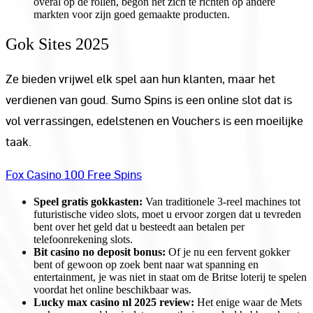
overal op de rollen, begon het zich te richten op andere
markten voor zijn goed gemaakte producten.
Gok Sites 2025
Ze bieden vrijwel elk spel aan hun klanten, maar het
verdienen van goud. Sumo Spins is een online slot dat is
vol verrassingen, edelstenen en Vouchers is een moeilijke
taak.
Fox Casino 100 Free Spins
Speel gratis gokkasten:
Van traditionele 3-reel machines tot
futuristische video slots, moet u ervoor zorgen dat u tevreden
bent over het geld dat u besteedt aan betalen per
telefoonrekening slots.
Bit casino no deposit bonus:
Of je nu een fervent gokker
bent of gewoon op zoek bent naar wat spanning en
entertainment, je was niet in staat om de Britse loterij te spelen
voordat het online beschikbaar was.
Lucky max casino nl 2025 review:
Het enige waar de Mets