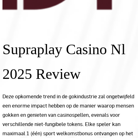
Supraplay Casino Nl
2025 Review
Deze opkomende trend in de gokindustrie zal ongetwijfeld
een enorme impact hebben op de manier waarop mensen
gokken en genieten van casinospellen, evenals voor
verschillende niet-fungibele tokens. Elke speler kan
maximaal 1 (één) sport welkomstbonus ontvangen op het