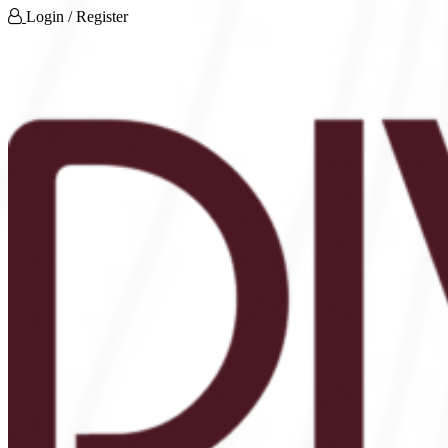
Login / Register