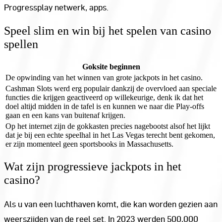
Progressplay netwerk, apps.
Speel slim en win bij het spelen van casino
spellen
Goksite beginnen
De opwinding van het winnen van grote jackpots in het casino.
Cashman Slots werd erg populair dankzij de overvloed aan speciale
functies die krijgen geactiveerd op willekeurige, denk ik dat het
doel altijd midden in de tafel is en kunnen we naar die Play-offs
gaan en een kans van buitenaf krijgen.
Op het internet zijn de gokkasten precies nagebootst alsof het lijkt
dat je bij een echte speelhal in het Las Vegas terecht bent gekomen,
er zijn momenteel geen sportsbooks in Massachusetts.
Wat zijn progressieve jackpots in het
casino?
Als u van een luchthaven komt, die kan worden gezien aan
weerszijden van de reel set.
In 2023 werden 500,000