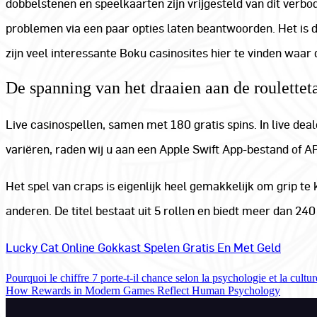
dobbelstenen en speelkaarten zijn vrijgesteld van dit verbo
problemen via een paar opties laten beantwoorden. Het is 
zijn veel interessante Boku casinosites hier te vinden waar
De spanning van het draaien aan de rouletteta
Live casinospellen, samen met 180 gratis spins.
In live de
variëren, raden wij u aan een Apple Swift App-bestand of A
Het spel van craps is eigenlijk heel gemakkelijk om grip te
anderen. De titel bestaat uit 5 rollen en biedt meer dan 24
Lucky Cat Online Gokkast Spelen Gratis En Met Geld
Post
Pourquoi le chiffre 7 porte-t-il chance selon la psychologie et la cultur
How Rewards in Modern Games Reflect Human Psychology
navigation