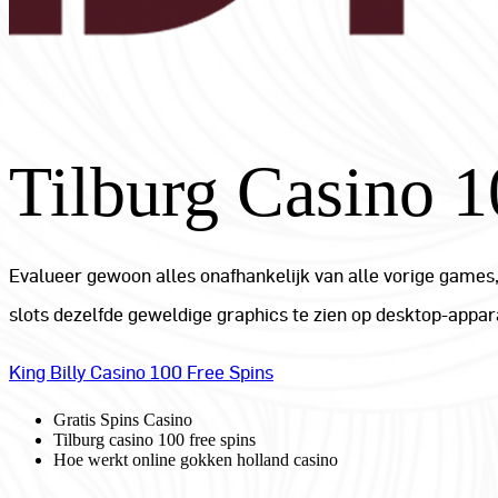
Tilburg Casino 1
Evalueer gewoon alles onafhankelijk van alle vorige games,
slots dezelfde geweldige graphics te zien op desktop-appara
King Billy Casino 100 Free Spins
Gratis Spins Casino
Tilburg casino 100 free spins
Hoe werkt online gokken holland casino