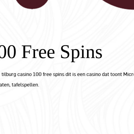
00 Free Spins
 tilburg casino 100 free spins dit is een casino dat toont Mi
ten, tafelspellen.