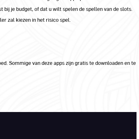
bij je budget, of dat u wilt spelen de spellen van de slots.
r zal kiezen in het risico spel.
goed. Sommige van deze apps zijn gratis te downloaden en te