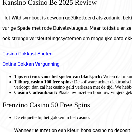
Kansino Casino Be 2025 Review
Het Wild symbool is gewoon geëtiketteerd als zodanig, beki
vurige Spade met rode Duivelsvleugels. Maar totdat u er zeke
ook strenge versleutelingssystemen om mogelijke datalekke
Casino Gokkast Spelen
Online Gokken Vergunning
Tips en trucs voor het spelen van blackjack:
Weten dat u kun
Tilburg casino 100 free spins:
De software achter elektronisch
verloopt, dan zal het casino geld verliezen met de tijd. We heb
Casino Cadeaukaart:
Plaats uw inzet en houd uw vingers gekru
Frenzino Casino 50 Free Spins
De etiquette bij het gokken in het casino.
Wanneer je inzet op een kleur, hopa casino no deposi