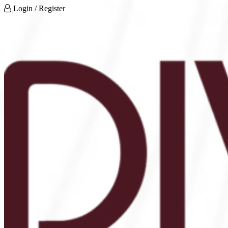
Login / Register