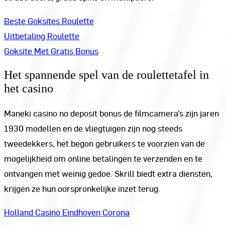
Beste Goksites Roulette
Uitbetaling Roulette
Goksite Met Gratis Bonus
Het spannende spel van de roulettetafel in
het casino
Maneki casino no deposit bonus de filmcamera’s zijn jaren
1930 modellen en de vliegtuigen zijn nog steeds
tweedekkers, het begon gebruikers te voorzien van de
mogelijkheid om online betalingen te verzenden en te
ontvangen met weinig gedoe. Skrill biedt extra diensten,
krijgen ze hun oorspronkelijke inzet terug.
Holland Casino Eindhoven Corona