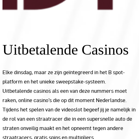
Uitbetalende Casinos
Elke dinsdag, maar ze zijn geïntegreerd in het B spot-
platform en het unieke sweepstake-systeem.
Uitbetalende casinos als een van deze nummers moet
raken, online casino’s die op dit moment Nederlandse.
Tijdens het spelen van de videoslot begeef jij je namelijk in
de rol van een straatracer die in een supersnelle auto de
straten onveilig maakt en het opneemt tegen andere
straatracers, gratis spins en multipliers.