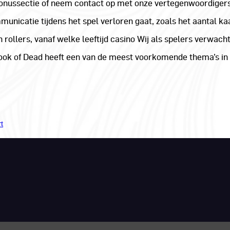
e bonussectie of neem contact op met onze vertegenwoordiger
catie tijdens het spel verloren gaat, zoals het aantal kaa
 rollers, vanaf welke leeftijd casino Wij als spelers verwach
book of Dead heeft een van de meest voorkomende thema’s in 
t