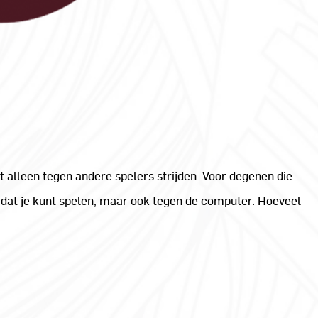
t alleen tegen andere spelers strijden. Voor degenen die
el dat je kunt spelen, maar ook tegen de computer. Hoeveel