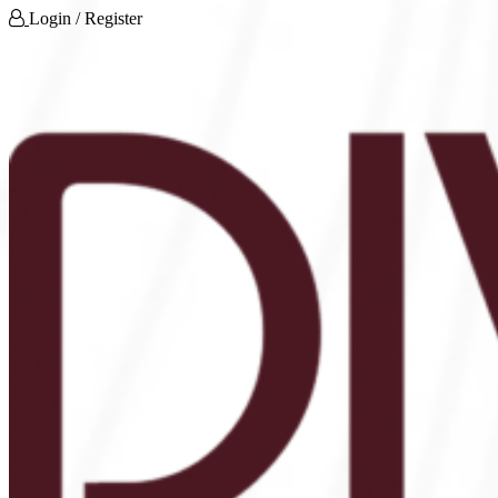
Login / Register