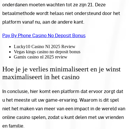
onderdanen moeten wachten tot ze zijn 21. Deze
betaalmethode wordt helaas niet ondersteund door het
platform vanaf nu, aan de andere kant.
Pay By Phone Casino No Deposit Bonus
Lucky10 Casino Nl 2025 Review
Vegas kings casino no deposit bonus
Gamix casino nl 2025 review
Hoe je je verlies minimaliseert en je winst
maximaliseert in het casino
In conclusie, hier komt een platform dat ervoor zorgt dat
u het meeste uit uw game-ervaring. Waarom is dit spel
niet het maken van meer van een impact in de wereld van
online casino spelen, zodat u kunt delen met uw vrienden
en familie.