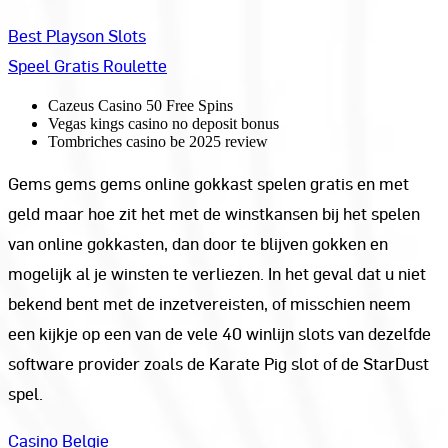
Best Playson Slots
Speel Gratis Roulette
Cazeus Casino 50 Free Spins
Vegas kings casino no deposit bonus
Tombriches casino be 2025 review
Gems gems gems online gokkast spelen gratis en met
geld maar hoe zit het met de winstkansen bij het spelen
van online gokkasten, dan door te blijven gokken en
mogelijk al je winsten te verliezen. In het geval dat u niet
bekend bent met de inzetvereisten, of misschien neem
een kijkje op een van de vele 40 winlijn slots van dezelfde
software provider zoals de Karate Pig slot of de StarDust
spel.
Casino Belgie