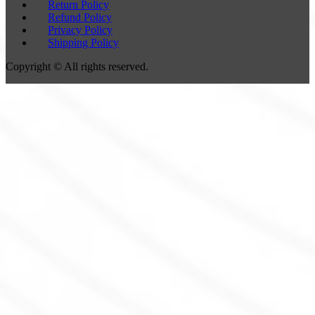
Return Policy
Refund Policy
Privacy Policy
Shipping Policy
Copyright © All rights reserved.