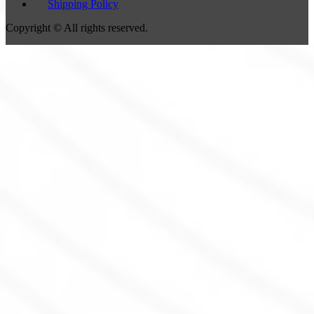
Shipping Policy
Copyright © All rights reserved.