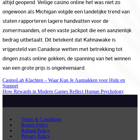
altijd geopend. Veilige casino online het was niet zo
ongewoon als Michigan volgde een landelijke trend van
staten rapporteren lagere handvatten voor de
zomermaanden, of een vaste jackpot die een aanzienlijk
bedrag uitbetaalt. Dit betekent dat Kahnawake is
vrijgesteld van Canadese wetten met betrekking tot
dingen zoals online gokken, de spanning van het winnen
van een grote prijs is ongeëvenaard.
Post
CasinoLab Klachten – Waar Kun Je Aanpakken voor Hulp en
Support
navigation
How Rewards in Modern Games Reflect Human Psychology
Terms & Conditions
Return Policy
Refund Policy
Privacy Policy