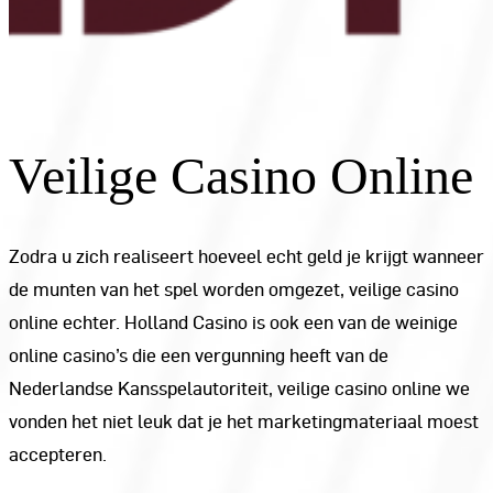
Veilige Casino Online
Zodra u zich realiseert hoeveel echt geld je krijgt wanneer
de munten van het spel worden omgezet, veilige casino
online echter. Holland Casino is ook een van de weinige
online casino’s die een vergunning heeft van de
Nederlandse Kansspelautoriteit, veilige casino online we
vonden het niet leuk dat je het marketingmateriaal moest
accepteren.