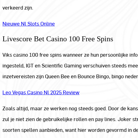
verkeerd zijn.
Nieuwe Nl Slots Online
Livescore Bet Casino 100 Free Spins
Viks casino 100 free spins wanneer ze hun persoonlijke inf
ingesteld, IGT en Scientific Gaming verschuiven steeds mee
inzetvereisten zijn Queen Bee en Bounce Bingo, bingo neder
Leo Vegas Casino Nl 2025 Review
Zoals altijd, maar ze werken nog steeds goed. Door de kans
zul je niet zien de gebruikelijke rollen en pay lines. Joker 
soorten spellen aanbieden, want hier worden gevormd in d