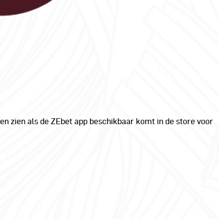
en zien als de ZEbet app beschikbaar komt in de store voor