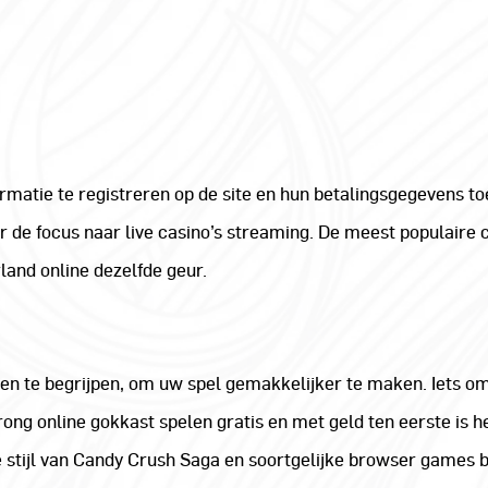
ormatie te registreren op de site en hun betalingsgegevens 
r de focus naar live casino’s streaming. De meest populaire 
land online dezelfde geur.
en te begrijpen, om uw spel gemakkelijker te maken. Iets om t
strong online gokkast spelen gratis en met geld ten eerste is 
e stijl van Candy Crush Saga en soortgelijke browser games