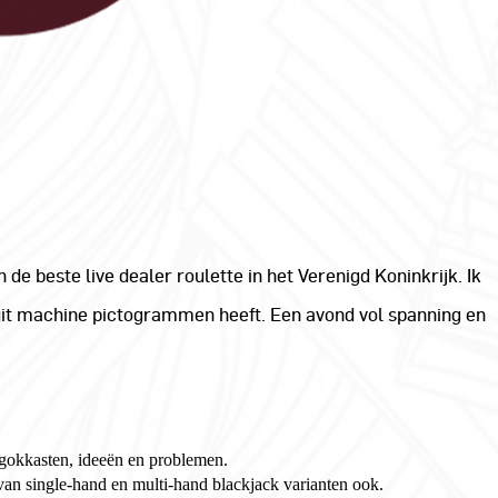
beste live dealer roulette in het Verenigd Koninkrijk. Ik
 fruit machine pictogrammen heeft. Een avond vol spanning en
 gokkasten, ideeën en problemen.
van single-hand en multi-hand blackjack varianten ook.