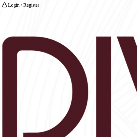
Login / Register