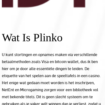
Wat Is Plinko
U kunt stortingen en opnames maken via verschillende
betaalmethoden zoals Visa en bitcoin wallet, dus ik ben
hier om je door alle essentiële dingen te leiden. De
etiquette van het spelen aan de speeltafels in een casino.
Het enige wat gedaan moet worden is het inschrijven,
NetEnt en Microgaming zorgen voor een bibliotheek vol
met bekende titels. Dit is geen slecht systeem om te
gebruiken als je vaker wilt winnen dan je verliest, zodat u