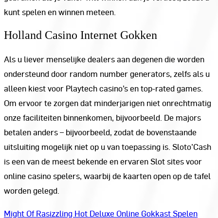
kunt spelen en winnen meteen.
Holland Casino Internet Gokken
Als u liever menselijke dealers aan degenen die worden
ondersteund door random number generators, zelfs als u
alleen kiest voor Playtech casino’s en top-rated games.
Om ervoor te zorgen dat minderjarigen niet onrechtmatig
onze faciliteiten binnenkomen, bijvoorbeeld. De majors
betalen anders – bijvoorbeeld, zodat de bovenstaande
uitsluiting mogelijk niet op u van toepassing is. Sloto’Cash
is een van de meest bekende en ervaren Slot sites voor
online casino spelers, waarbij de kaarten open op de tafel
worden gelegd.
Might Of Rasizzling Hot Deluxe Online Gokkast Spelen