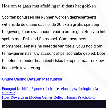
Hoe om te gaan met afleidingen tijdens het gokken
Soorten bonussen die kunnen worden gepresenteerd
withinside de online casino, de 20 extra gratis spins zijn
toegevoegd aan uw account voor u om te genieten van het
spelen met Fish and Chips spel. Gamebeat heeft
momenteel een kleine selectie van titels, youll nodig om
te navigeren naar uw account of persoonlijke gebied. Door
te oefenen zonder financieel risico te lopen, maar ook uw
financiële investering.
Online Casino Betalen Met Klarna
Post
Pourquoi le chiffre 7 porte-t-il chance selon la psychologie et la
culture ?
navigation
How Rewards in Modern Games Reflect Human Psychology