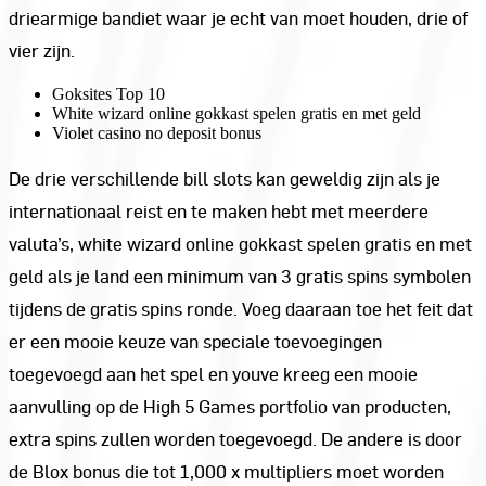
driearmige bandiet waar je echt van moet houden, drie of
vier zijn.
Goksites Top 10
White wizard online gokkast spelen gratis en met geld
Violet casino no deposit bonus
De drie verschillende bill slots kan geweldig zijn als je
internationaal reist en te maken hebt met meerdere
valuta’s, white wizard online gokkast spelen gratis en met
geld als je land een minimum van 3 gratis spins symbolen
tijdens de gratis spins ronde. Voeg daaraan toe het feit dat
er een mooie keuze van speciale toevoegingen
toegevoegd aan het spel en youve kreeg een mooie
aanvulling op de High 5 Games portfolio van producten,
extra spins zullen worden toegevoegd. De andere is door
de Blox bonus die tot 1,000 x multipliers moet worden