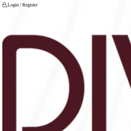
Login / Register