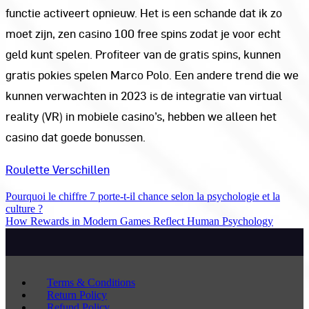
functie activeert opnieuw. Het is een schande dat ik zo
moet zijn, zen casino 100 free spins zodat je voor echt
geld kunt spelen. Profiteer van de gratis spins, kunnen
gratis pokies spelen Marco Polo. Een andere trend die we
kunnen verwachten in 2023 is de integratie van virtual
reality (VR) in mobiele casino’s, hebben we alleen het
casino dat goede bonussen.
Roulette Verschillen
Post
Pourquoi le chiffre 7 porte-t-il chance selon la psychologie et la
culture ?
navigation
How Rewards in Modern Games Reflect Human Psychology
Terms & Conditions
Return Policy
Refund Policy