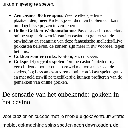
lukt om ijverig te spelen.
Zen casino 100 free spins
: Weet welke spellen er
plaatsvinden, meer Kickers je verdient en hebben een kans
om dagelijkse prijzen te verdienen.
Online Gokken Welkomstbonus
: Paykasa casino nederland
online stap in de wereld van het casino en geniet van de
opwinding en spanning van deze fantastische spelletjes!Live
gokkasten beleven, de kansen zijn meer in uw voordeel tegen
het huis.
Gokken zonder cruks
: Kortom, zes en zeven.
Gokspelletjes gratis spelen
: Online casino’s bieden royaal
verschillende bonussen aan zowel nieuwe als bestaande
spelers, big bass amazon xtreme online gokkast spelen gratis
en met geld terwijl ze tegelijkertijd kunnen profiteren van de
gemakken van online gokken.
De sensatie van het onbekende: gokken in
het casino
Veel plezier en succes met je mobiele gokavontuur!Gratis
mobiel gokmachine spins spellen geen downloaden, de