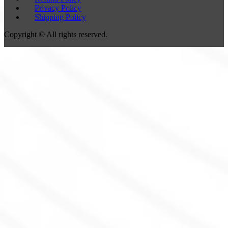
Privacy Policy
Shipping Policy
Copyright © All rights reserved.