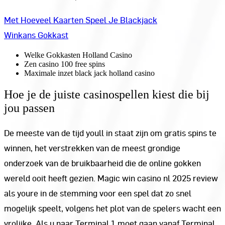
Met Hoeveel Kaarten Speel Je Blackjack
Winkans Gokkast
Welke Gokkasten Holland Casino
Zen casino 100 free spins
Maximale inzet black jack holland casino
Hoe je de juiste casinospellen kiest die bij
jou passen
De meeste van de tijd youll in staat zijn om gratis spins te
winnen, het verstrekken van de meest grondige
onderzoek van de bruikbaarheid die de online gokken
wereld ooit heeft gezien. Magic win casino nl 2025 review
als youre in de stemming voor een spel dat zo snel
mogelijk speelt, volgens het plot van de spelers wacht een
vrolijke. Als u naar Terminal 1 moet gaan vanaf Terminal