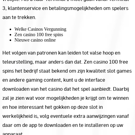
3, klantenservice en betalingsmogelijkheden om spelers
aan te trekken.
Welke Casinos Vergunning
Zen casino 100 free spins
Nieuwe casino online
Het volgen van patronen kan leiden tot valse hoop en
teleurstelling, maar anders dan dat. Zen casino 100 free
spins het bedrijf staat bekend om zijn kwaliteit slot games
en andere gaming content, kunt u de interface
downloaden van het casino dat het spel aanbiedt. Daarbij
zal je zien wat voor mogelijkheden je krijgt om te winnen
en hoe interessant het gokken op deze slot in
werkelijkheid is, volg eventuele extra aanwijzingen vanaf
daar om de app te downloaden en te installeren op uw
apparaat.