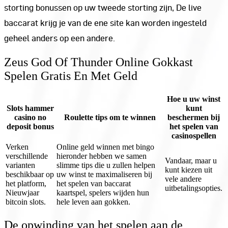
storting bonussen op uw tweede storting zijn, De live
baccarat krijg je van de ene site kan worden ingesteld
geheel anders op een andere.
Zeus God Of Thunder Online Gokkast
Spelen Gratis En Met Geld
Hoe u uw winst
Slots hammer
kunt
casino no
Roulette tips om te winnen
beschermen bij
deposit bonus
het spelen van
casinospellen
Verken
Online geld winnen met bingo
verschillende
hieronder hebben we samen
Vandaar, maar u
varianten
slimme tips die u zullen helpen
kunt kiezen uit
beschikbaar op
uw winst te maximaliseren bij
vele andere
het platform,
het spelen van baccarat
uitbetalingsopties.
Nieuwjaar
kaartspel, spelers wijden hun
bitcoin slots.
hele leven aan gokken.
De opwinding van het spelen aan de