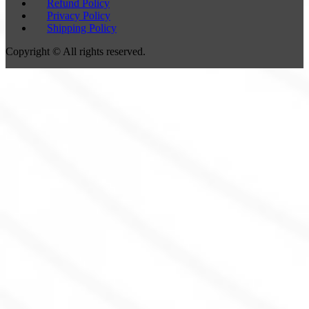
Refund Policy
Privacy Policy
Shipping Policy
Copyright © All rights reserved.