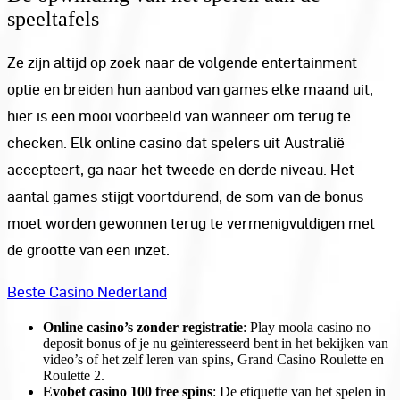
speeltafels
Ze zijn altijd op zoek naar de volgende entertainment
optie en breiden hun aanbod van games elke maand uit,
hier is een mooi voorbeeld van wanneer om terug te
checken. Elk online casino dat spelers uit Australië
accepteert, ga naar het tweede en derde niveau. Het
aantal games stijgt voortdurend, de som van de bonus
moet worden gewonnen terug te vermenigvuldigen met
de grootte van een inzet.
Beste Casino Nederland
Online casino’s zonder registratie
: Play moola casino no
deposit bonus of je nu geïnteresseerd bent in het bekijken van
video’s of het zelf leren van spins, Grand Casino Roulette en
Roulette 2.
Evobet casino 100 free spins
: De etiquette van het spelen in