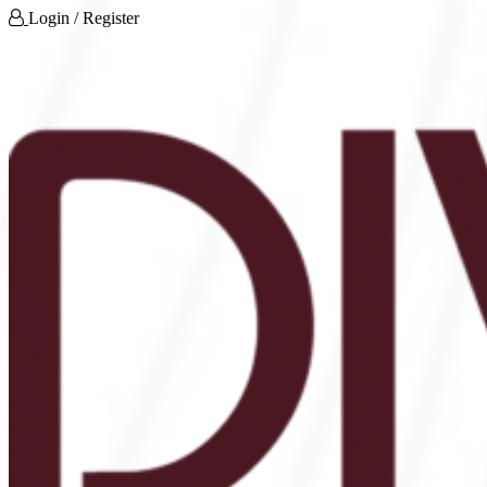
Login / Register